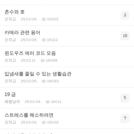
촌수와 호
2
오작교
25.02.06.
19203
카메라 관련 용어
16
오작교
25.02.06.
19122
윈도우즈 에러 코드 모음
오작교
25.02.11.
19098
입냄새를 줄일 수 있는 생활습관
오작교
25.02.06.
19040
19 금
5
패랭낭자
25.02.06.
19011
스트레스를 해소하려면
7
오작교
25.02.06.
19003