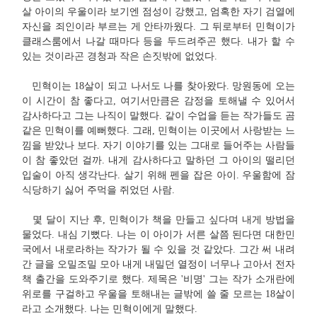
살 아이의 우울이라 보기엔 점성이 강했고, 엄혹한 자기 검열에
자신을 죄인이라 부르는 게 안타까웠다. 그 뒤로부터 민혁이가
클래스룸에서 나갈 때마다 등을 두드려주곤 했다. 내가 할 수
있는 것이라곤 경청과 작은 손짓밖에 없었다.
민혁이는 18살이 되고 나서도 나를 찾아왔다. 망원동에 오는
이 시간이 참 좋다고, 여기서만큼은 감정을 토해낼 수 있어서
감사하다고 그는 나직이 말했다. 같이 수업을 듣는 작가들도 곰
같은 민혁이를 예뻐했다. 그래, 민혁이는 이곳에서 사랑받는 느
낌을 받았나 보다. 자기 이야기를 있는 그대로 들어주는 사람들
이 참 좋았던 걸까. 내게 감사하다고 말하던 그 아이의 떨리던
입술이 아직 생각난다. 살기 위해 펜을 잡은 아이. 우울함에 잠
식당하기 싫어 주먹을 쥐었던 사람.
몇 달이 지난 후, 민혁이가 책을 만들고 싶다며 내게 방법을
물었다. 내심 기뻤다. 나는 이 아이가 서른 살쯤 된다면 대한민
국에서 내로라하는 작가가 될 수 있을 것 같았다. 그간 써 내려
간 글을 오밀조밀 모아 내게 내밀던 열정이 너무나 고아서 전자
책 출간을 도와주기로 했다. 제목은 '비명' 그는 작가 소개란에
위로를 구걸하고 우울을 토해내는 글밖에 쓸 줄 모르는 18살이
라고 소개했다. 나는 민혁이에게 말했다.