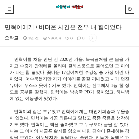
민혁이에게 / 버텨온 시간은 전부 내 힘이었다
오작교
가
1년 전
79004
0
0
민혁이를 처음 만난 건 2020년 가을, 북극곰처럼 큰 몸을 가
지고 수줍게 안경테를 올리며 클래스룸으로 들어오던 그 아이
가 나는 참 좋았다. 꽃다운 17살여께한 수강생 중 가장 어린 나
이었다. 어수룩했지만 자기 이야기를 곧잘 꺼내었고 내가 던진
유머에 푸스스 웃어주기도 했다. 민혁이는 전교에서 1등 할 정
도로 공부를 잘했다. 민혁이는 방송국 PD가 꿈이었고, 하나밖
에 없는 여동생이 있었다.
민혁이의 집은 부유했고 민혁이에게는 대인기피증과 우울증
이 있었다. 민혁이는 가끔 외롭다고 말했고 종종 죽음을 생각하
기도 했다. 민혁이는 책을 좋아했고 그 누구보다 글을 잘 썼다.
나는 그 아이의 서글픈 활자를 읽으며 내면 깊숙이 존재하는 감
정을 보았다. 어두웠지만, 담담해서 슬펐다. 진득한 독백은 17