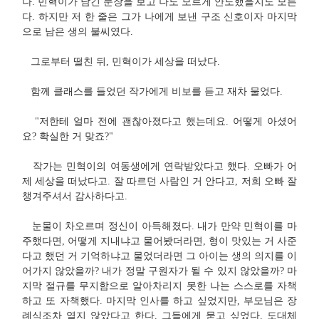
다. 민혁이가 남긴 문장을 보고 나도 모르게 안도했을지도 모른
다. 하지만 저 한 줄은 그가 나에게 보낸 구조 신호이자 마지막
으로 남은 생의 불씨였다.
그로부터 떨친 뒤, 민혁이가 세상을 떠났다.
함께 클래스를 들었던 작가에게 비보를 듣고 재차 물었다.
"저한테 얼마 전에 괜찮아졌다고 했는데요. 어떻게 아셨어
요? 확실한 거 맞죠?"
작가는 민혁이의 여동생에게 연락받았다고 했다. 오빠가 어
제 세상을 떠났다고. 잘 따르던 사람인 거 안다고, 저희 오빠 잘
챙겨주셔서 감사하다고.
눈물이 차오르며 정신이 아득해졌다. 내가 만약 민혁이를 마
주했다면, 어떻게 지내냐고 물어봤더라면, 형이 맛있는 거 사준
다고 했던 거 기억하냐고 물었더라면 그 아이는 생의 의지를 이
어가지 않았을까? 내가 정말 구원자가 될 수 있지 않았을까? 마
지막 절규를 무지함으로 알아차리지 못한 나는 스스로를 자책
하고 또 자책했다. 마지막 인사를 하고 싶었지만, 부모님은 장
례식조차 열지 않았다고 한다. 그들에게 묻고 싶었다. 도대체