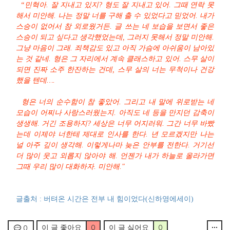
“민혁아. 잘 지내고 있지? 형도 잘 지내고 있어. 그때 연락 못
해서 미안해. 나는 정말 너를 구해 출 수 있었다고 믿었어. 내가
스승이 없어서 참 외로웠거든. 글 쓰는 네 보습을 보면서 좋은
스승이 되고 싶다고 생각했었는데, 그러지 못해서 정말 미안해.
그냥 마음이 그래. 죄책감도 있고 아직 가슴에 아쉬움이 남아있
는 것 같네. 형은 그 자리에서 계속 클래스하고 있어. 스무 살이
되면 진짜 소주 한잔하는 건데, 스무 살의 너는 무척이나 건강
했을 텐데
…
.
형은 너의 순수함이 참 좋았어. 그리고 내 말에 위로받는 네
모습이 어찌나 사랑스러웠는지. 아직도 네 등을 만지던 감축이
생생해. 거긴 조용하지? 세상은 너무 어지러워. 그간 너무 바빴
는데 이제야 너한테 제대로 인사를 한다. 년 모르겠지만 나는
널 아주 깊이 생각해. 이렇게나마 늦은 안부를 전한다. 거기선
더 많이 웃고 외롭지 않아야 해. 언젠가 내가 하늘로 올라가면
그때 우리 많이 대화하자. 미안해."
글출처 : 버텨온 시간은 전부 내 힘이었다(신하영에세이)
0
이 글 좋아요
0
이 글 싫어요
0